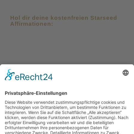
Hol dir deine kostenfreien Starseed
Affirmationen:
Seiten
Startseite
About
Meine Angebote
Zum Blog
Kontakt
Newsletter